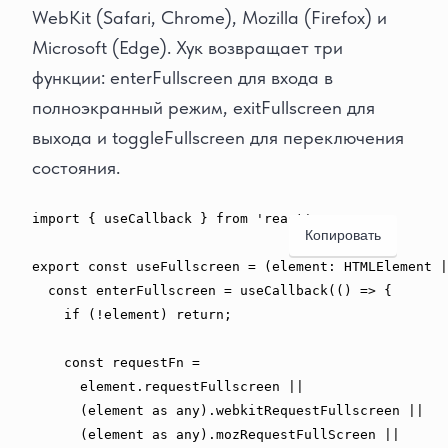
WebKit (Safari, Chrome), Mozilla (Firefox) и
Microsoft (Edge). Хук возвращает три
функции: enterFullscreen для входа в
полноэкранный режим, exitFullscreen для
выхода и toggleFullscreen для переключения
состояния.
import
{
 useCallback 
}
from
'react'
;
Копировать
export
const
useFullscreen
=
(
element
:
HTMLElement
|
const
 enterFullscreen 
=
useCallback
(
(
)
=>
{
if
(
!
element
)
return
;
const
 requestFn 
=
      element
.
requestFullscreen
||
(
element 
as
any
)
.
webkitRequestFullscreen
||
(
element 
as
any
)
.
mozRequestFullScreen
||