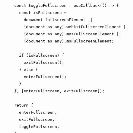
const
 toggleFullscreen 
=
useCallback
(
(
)
=>
{
const
 isFullscreen 
=
document
.
fullscreenElement
||
(
document
as
any
)
.
webkitFullscreenElement
||
(
document
as
any
)
.
mozFullScreenElement
||
(
document
as
any
)
.
msFullscreenElement
;
if
(
isFullscreen
)
{
exitFullscreen
(
)
;
}
else
{
enterFullscreen
(
)
;
}
}
,
[
enterFullscreen
,
 exitFullscreen
]
)
;
return
{
    enterFullscreen
,
    exitFullscreen
,
    toggleFullscreen
,