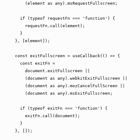
(
element 
as
any
)
.
msRequestFullscreen
;
if
(
typeof
 requestFn 
===
'function'
)
{
      requestFn
.
call
(
element
)
;
}
}
,
[
element
]
)
;
const
 exitFullscreen 
=
useCallback
(
(
)
=>
{
const
 exitFn 
=
document
.
exitFullscreen
||
(
document
as
any
)
.
webkitExitFullscreen
||
(
document
as
any
)
.
mozCancelFullScreen
||
(
document
as
any
)
.
msExitFullscreen
;
if
(
typeof
 exitFn 
===
'function'
)
{
      exitFn
.
call
(
document
)
;
}
}
,
[
]
)
;