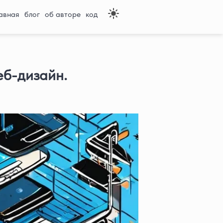
авная
блог
об авторе
код
еб-дизайн.