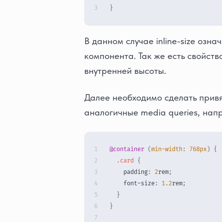
}
В данном случае inline-size озн
компонента. Так же есть свойство
внутренней высоты.
Далее необходимо сделать привя
аналогичные media queries, нап
@container
(
min-width
:
768
px
)
{
.card
{
padding
:
2
rem
;
font-size
:
1.2
rem
;
}
}