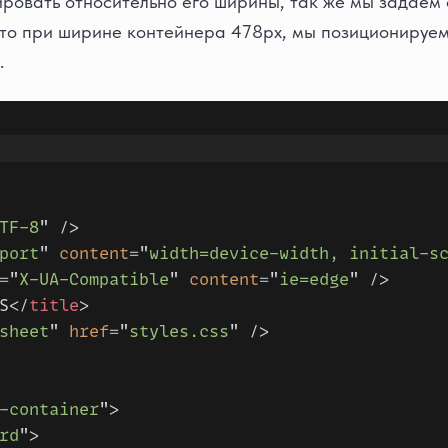
ровать относительно его ширины, так же мы задаем
то при ширине контейнера 478px, мы позиционируем
.