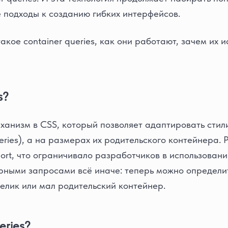
 подходы к созданию гибких интерфейсов.
акое container queries, как они работают, зачем их и
s?
еханизм в CSS, который позволяет адаптировать стил
eries), а на размерах их родительского контейнера.
port, что ограничивало разработчиков в использован
рными запросами всё иначе: теперь можно определит
велик или мал родительский контейнер.
eries?