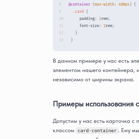
@container
(
max-width
:
480
px
)
{
.card
{
padding
:
1
rem
;
font-size
:
1
rem
;
}
}
В данном примере у нас есть эл
элементом нашего контейнера, и
независимо от ширины экрана.
Примеры использования co
Допустим у нас есть карточка c 
классом
. Ему м
card-container