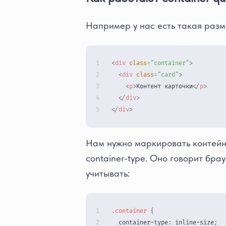
Например у нас есть такая разм
<
div
class
=
"
container
"
>
<
div
class
=
"
card
"
>
<
p
>
Контент карточки
</
p
>
</
div
>
</
div
>
Нам нужно маркировать контейне
container-type. Оно говорит бра
учитывать:
.container
{
container-type
:
 inline-size
;