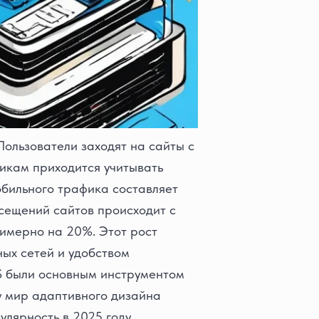
ользователи заходят на сайты с
чикам приходится учитывать
обильного трафика составляет
осещений сайтов происходит с
римерно на 20%. Этот рост
ых сетей и удобством
SS были основным инструментом
у мир адаптивного дизайна
улярность в 2025 году,