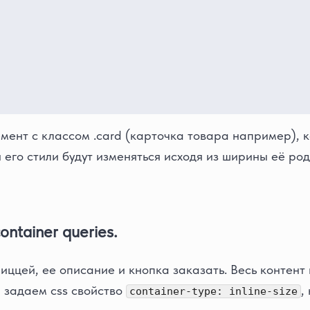
емент с классом .card (карточка товара например), 
 его стили будут изменяться исходя из ширины её ро
ntainer queries.
пиццей, ее описание и кнопка заказать. Весь контент
ы задаем css свойство
,
container-type: inline-size