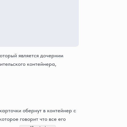
который является дочерним
дительского контейнера,
 карточки обернут в контейнер с
 которое говорит что все его