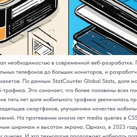
ал необходимостью в cовременной веб-разработке. П
ильных телефонов до больших мониторов, и разработ
акетов. По данным StatCounter Global Stats, доля м
-трафика. Это означает, что более половины всех п
ние пять лет доля мобильного трафика увеличилась п
ладельцев смартфонов, улучшением качества мобильн
ений. На протяжении многих лет media queries в C
ным ширинам и высотам экрана. Однако, в 2023 год
r queries. И эта технология продолжает набирать поп